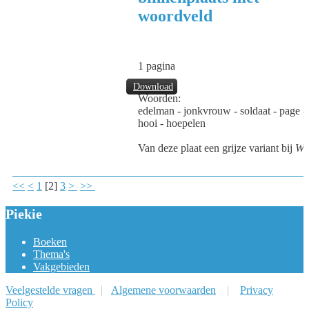
woordveld
1 pagina
Download
Woorden:
edelman - jonkvrouw - soldaat - page -
hooi - hoepelen
Van deze plaat een grijze variant bij
We
<<
<
1
[
2
]
3
>
>>
Piekie
Boeken
Thema's
Vakgebieden
Veelgestelde vragen
|
Algemene voorwaarden
|
Privacy
Policy