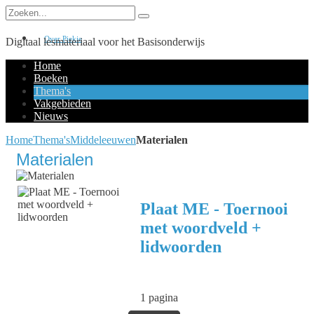
Over Piekie
Digitaal lesmateriaal voor het Basisonderwijs
Home
Boeken
Thema's
Vakgebieden
Nieuws
Home
Thema's
Middeleeuwen
Materialen
Materialen
Plaat ME - Toernooi
met woordveld +
lidwoorden
1 pagina