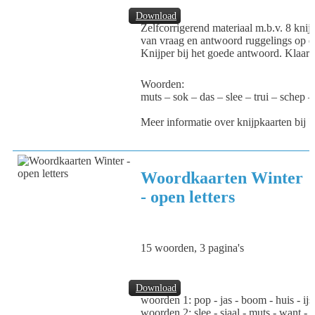
Download
Zelfcorrigerend materiaal m.b.v. 8 knijp
van vraag en antwoord ruggelings op el
Knijper bij het goede antwoord. Klaar
Woorden:
muts – sok – das – slee – trui – schep 
Meer informatie over knijpkaarten bij
V
Woordkaarten Winter
- open letters
15 woorden, 3 pagina's
Download
woorden 1: pop - jas - boom - huis - ijs
woorden 2: slee - sjaal - muts - want - t