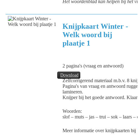
Het woordenblad kan helpen bij het vi
Knijpkaart Winter -
Welk woord bij
plaatje 1
2 pagina's (vraag en antwoord)
Download
Zelfcorrigerend materiaal m.b.v. 8 knijp
Pagina's van vraag en antwoord ruggeli
lamineren.
Knijper bij het goede antwoord. Klaar
Woorden:
slof – muts – jas – trui – sok – laars – 
Meer informatie over knijpkaarten bij
V