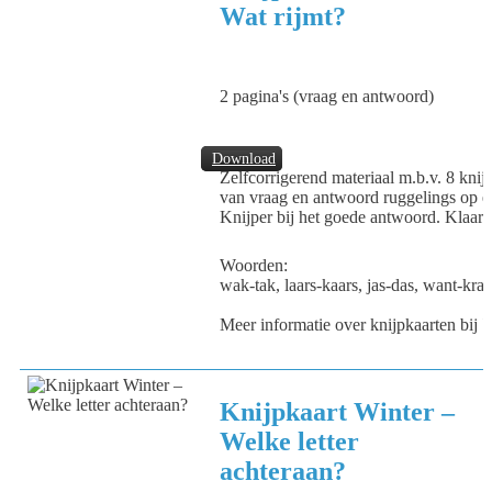
Wat rijmt?
2 pagina's (vraag en antwoord)
Download
Zelfcorrigerend materiaal m.b.v. 8 knijp
van vraag en antwoord ruggelings op el
Knijper bij het goede antwoord. Klaar
Woorden:
wak-tak, laars-kaars, jas-das, want-kran
Meer informatie over knijpkaarten bij
V
Knijpkaart Winter –
Welke letter
achteraan?