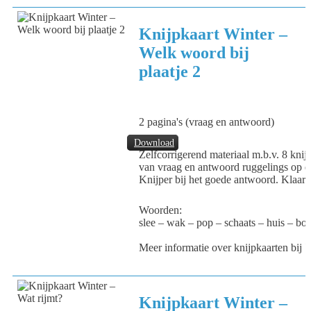
Knijpkaart Winter –
Welk woord bij
plaatje 2
2 pagina's (vraag en antwoord)
Download
Zelfcorrigerend materiaal m.b.v. 8 knijp
van vraag en antwoord ruggelings op el
Knijper bij het goede antwoord. Klaar
Woorden:
slee – wak – pop – schaats – huis – bo
Meer informatie over knijpkaarten bij
V
Knijpkaart Winter –