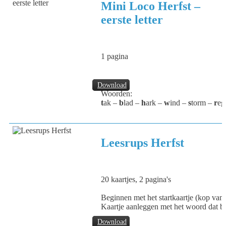
Mini Loco Herfst –
eerste letter
1 pagina
Download
Woorden:
t
ak –
b
lad –
h
ark –
w
ind –
s
torm –
r
eg
Leesrups Herfst
20 kaartjes, 2 pagina's
Beginnen met het startkaartje (kop van d
Kaartje aanleggen met het woord dat bij
Download