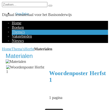
Over Piekie
Digitaal lesmateriaal voor het Basisonderwijs
Home
Boeken
Thema's
Vakgebieden
Nieuws
Home
Thema's
Herfst
Materialen
Materialen
Woordenposter Herfst
1
1 pagina