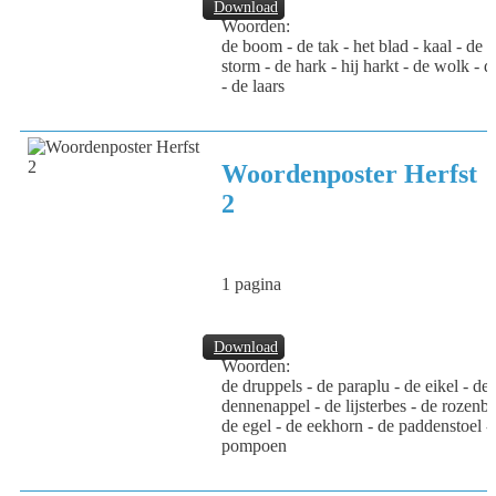
Download
Woorden:
de boom - de tak - het blad - kaal - de n
storm - de hark - hij harkt - de wolk - d
- de laars
Woordenposter Herfst
2
1 pagina
Download
Woorden:
de druppels - de paraplu - de eikel - de 
dennenappel - de lijsterbes - de rozenbo
de egel - de eekhorn - de paddenstoel -
pompoen