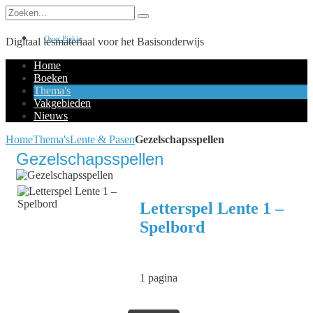
Over Piekie
Digitaal lesmateriaal voor het Basisonderwijs
Home
Boeken
Thema's
Vakgebieden
Nieuws
Home
Thema's
Lente & Pasen
Gezelschapsspellen
Gezelschapsspellen
Letterspel Lente 1 –
Spelbord
1 pagina