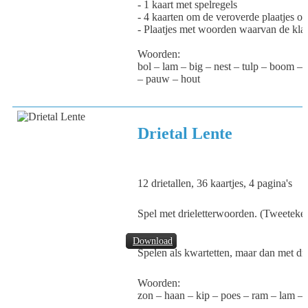
- 1 kaart met spelregels
- 4 kaarten om de veroverde plaatjes op 
- Plaatjes met woorden waarvan de kla
Woorden:
bol – lam – big – nest – tulp – boom – z
– pauw – hout
Drietal Lente
12 drietallen, 36 kaartjes, 4 pagina's
Spel met drieletterwoorden. (Tweeteken
Download
Spelen als kwartetten, maar dan met dri
Woorden:
zon – haan – kip – poes – ram – lam – 