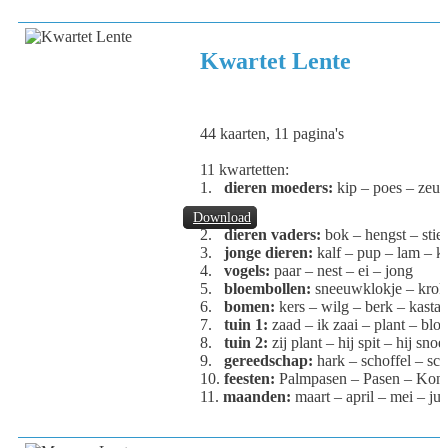
Kwartet Lente
44 kaarten, 11 pagina's
11 kwartetten:
1.
dieren moeders:
kip – poes – zeug
Download
2.
dieren vaders:
bok – hengst – stie
3.
jonge dieren:
kalf – pup – lam – k
4.
vogels:
paar – nest – ei – jong
5.
bloembollen:
sneeuwklokje – kroku
6.
bomen:
kers – wilg – berk – kastan
7.
tuin 1:
zaad – ik zaai – plant – blo
8.
tuin 2:
zij plant – hij spit – hij snoei
9.
gereedschap:
hark – schoffel – sch
10.
feesten:
Palmpasen – Pasen – Koni
11.
maanden:
maart – april – mei – jun