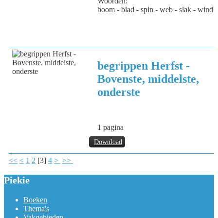
Woorden:
boom - blad - spin - web - slak - wind - 
begrippen Herfst -
Bovenste, middelste,
onderste
1 pagina
Download
<<
<
1
2
[
3
]
4
>
>>
Piekie
Boeken
Thema's
Vakgebieden