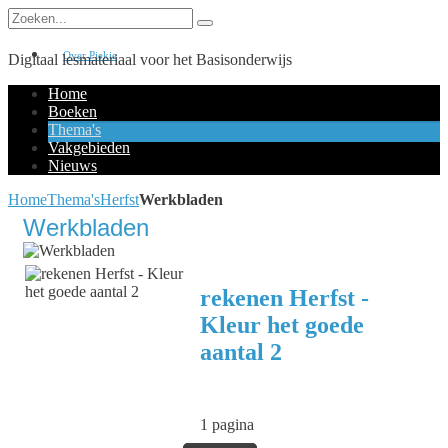
Over Piekie
Digitaal lesmateriaal voor het Basisonderwijs
Home
Boeken
Thema's
Vakgebieden
Nieuws
Home
Thema's
Herfst
Werkbladen
Werkbladen
rekenen Herfst -
Kleur het goede
aantal 2
1 pagina